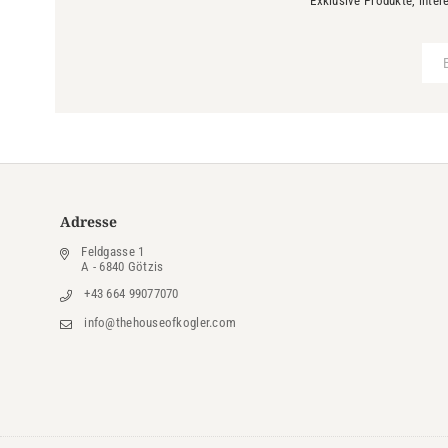
Exklusive Produkte, inter
Adresse
Feldgasse 1
A - 6840 Götzis
+43 664 99077070
info@thehouseofkogler.com