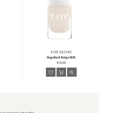
KURE BAZAAR
Nagellack Beige Milk
Normaler
€16,50
Preis