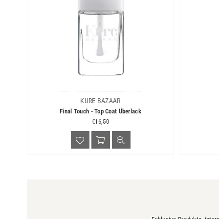
KURE BAZAAR
Final Touch - Top Coat Überlack
Normaler
€16,50
Preis