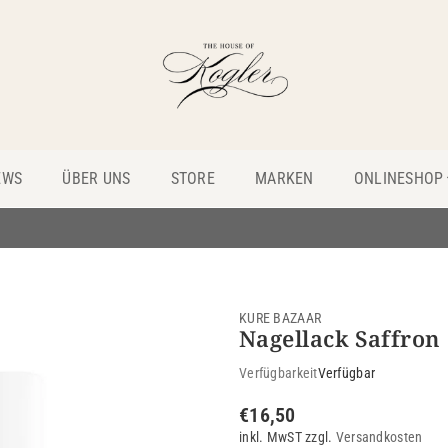
THE
HOUSE
EWS
ÜBER UNS
STORE
MARKEN
ONLINESHOP
OF
KOGLER
KURE BAZAAR
Nagellack Saffron
Verfügbarkeit
Verfügbar
€16,50
Normaler
inkl. MwST zzgl.
Versandkosten
Preis