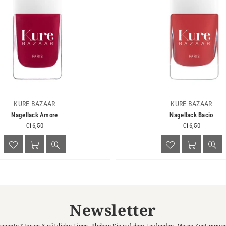
KURE BAZAAR
KURE BAZAAR
Nagellack Amore
Nagellack Bacio
Normaler
Normaler
€16,50
€16,50
Preis
Preis
Newsletter