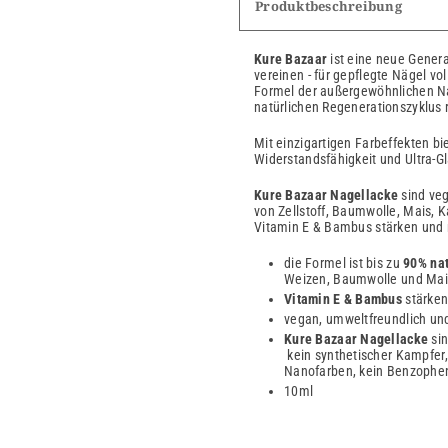
Produktbeschreibung
Kure Bazaar
ist eine neue Genera
vereinen - für gepflegte Nägel vol
Formel der außergewöhnlichen Nag
natürlichen Regenerationszyklus r
Mit einzigartigen Farbeffekten bi
Widerstandsfähigkeit und Ultra-Gl
Kure Bazaar
Nagellacke
sind veg
von Zellstoff, Baumwolle, Mais, K
Vitamin E & Bambus stärken und 
die Formel ist bis zu
90% nat
Weizen, Baumwolle und Mai
Vitamin E & Bambus
stärken
vegan, umweltfreundlich und
Kure Bazaar Nagellacke
si
kein synthetischer Kampfer, 
Nanofarben, kein Benzophen
10ml