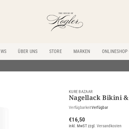
THE
HOUSE
EWS
ÜBER UNS
STORE
MARKEN
ONLINESHOP
OF
KOGLER
KURE BAZAAR
Nagellack Bikini &
Verfügbarkeit
Verfügbar
€16,50
Normaler
inkl. MwST zzgl.
Versandkosten
Preis