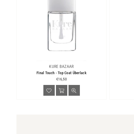
KURE BAZAAR
Final Touch - Top Coat Überlack
Normaler
€16,50
Preis