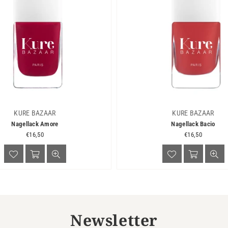
KURE BAZAAR
KURE BAZAAR
Nagellack Amore
Nagellack Bacio
Normaler
Normaler
€16,50
€16,50
Preis
Preis
Newsletter