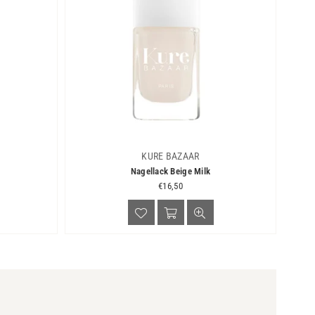
KURE BAZAAR
Nagellack Beige Milk
Normaler
€16,50
Preis