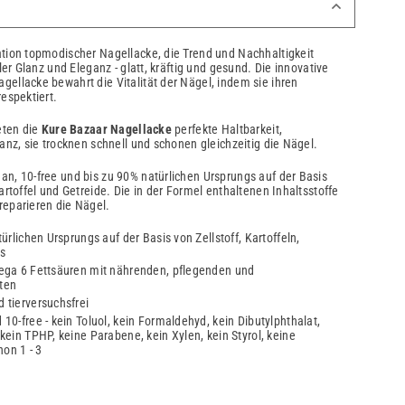
tion topmodischer Nagellacke, die Trend und Nachhaltigkeit
ler Glanz und Eleganz - glatt, kräftig und gesund. Die innovative
ellacke bewahrt die Vitalität der Nägel, indem sie ihren
espektiert.
eten die
Kure Bazaar Nagellacke
perfekte Haltbarkeit,
anz, sie trocknen schnell und schonen gleichzeitig die Nägel.
an, 10-free und bis zu 90% natürlichen Ursprungs auf der Basis
artoffel und Getreide. Die in der Formel enthaltenen Inhaltsstoffe
reparieren die Nägel.
ürlichen Ursprungs auf der Basis von Zellstoff, Kartoffeln,
s
mega 6 Fettsäuren mit nährenden, pflegenden und
ten
 tierversuchsfrei
10-free - kein Toluol, kein Formaldehyd, kein Dibutylphthalat,
kein TPHP, keine Parabene, kein Xylen, kein Styrol, keine
on 1 - 3