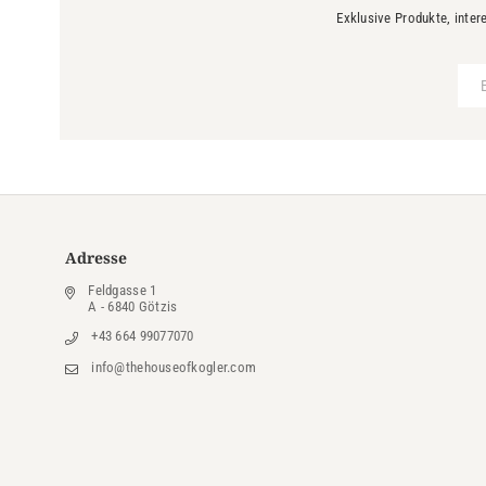
Exklusive Produkte, inter
Adresse
Feldgasse 1
A - 6840 Götzis
+43 664 99077070
info@thehouseofkogler.com