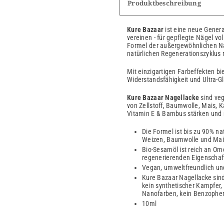
Produktbeschreibung
Kure Bazaar
ist eine neue Genera
vereinen - für gepflegte Nägel vol
Formel der außergewöhnlichen Nag
natürlichen Regenerationszyklus r
Mit einzigartigen Farbeffekten bi
Widerstandsfähigkeit und Ultra-Gl
Kure Bazaar Nagellacke
sind veg
von Zellstoff, Baumwolle, Mais, K
Vitamin E & Bambus stärken und 
Die Formel ist bis zu 90% nat
Weizen, Baumwolle und Mai
Bio-Sesamöl ist reich an O
regenerierenden Eigenschaf
Vegan, umweltfreundlich und
Kure Bazaar Nagellacke sind 
kein synthetischer Kampfer, 
Nanofarben, kein Benzophen
10ml