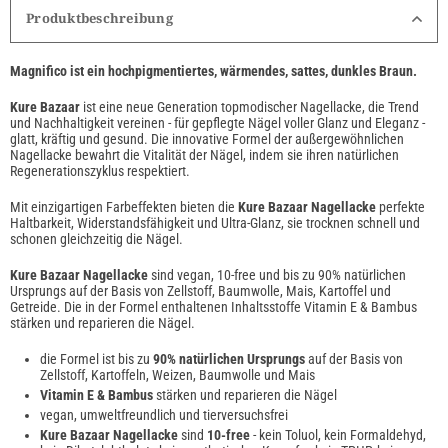
Produktbeschreibung
Magnifico ist ein hochpigmentiertes, wärmendes, sattes, dunkles Braun.
Kure Bazaar
ist eine neue Generation topmodischer Nagellacke, die Trend
und Nachhaltigkeit vereinen - für gepflegte Nägel voller Glanz und Eleganz -
glatt, kräftig und gesund. Die innovative Formel der außergewöhnlichen
Nagellacke bewahrt die Vitalität der Nägel, indem sie ihren natürlichen
Regenerationszyklus respektiert.
Mit einzigartigen Farbeffekten bieten die
Kure Bazaar Nagellacke
perfekte
Haltbarkeit, Widerstandsfähigkeit und Ultra-Glanz, sie trocknen schnell und
schonen gleichzeitig die Nägel.
Kure Bazaar
Nagellacke
sind vegan, 10-free und bis zu 90% natürlichen
Ursprungs auf der Basis von Zellstoff, Baumwolle, Mais, Kartoffel und
Getreide. Die in der Formel enthaltenen Inhaltsstoffe Vitamin E & Bambus
stärken und reparieren die Nägel.
die Formel ist bis zu
90% natürlichen Ursprungs
auf der Basis von
Zellstoff, Kartoffeln, Weizen, Baumwolle und Mais
Vitamin E & Bambus
stärken und reparieren die Nägel
vegan, umweltfreundlich und tierversuchsfrei
Kure Bazaar Nagellacke
sind
10-free
- kein Toluol, kein Formaldehyd,