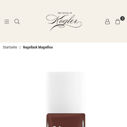
0
THE
Startseite
|
Nagellack Magnifico
HOUSE
OF
KOGLER