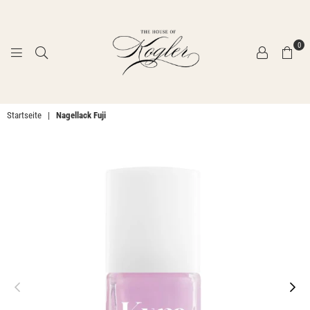
0
THE
Startseite
|
Nagellack Fuji
HOUSE
OF
KOGLER