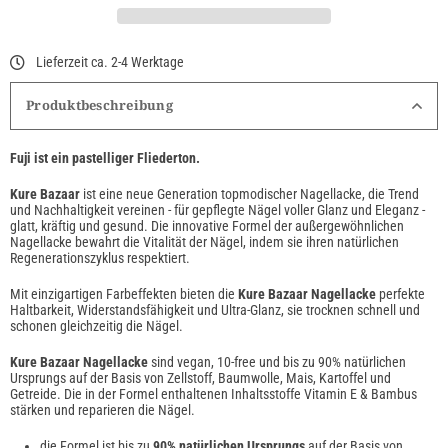
Lieferzeit ca. 2-4 Werktage
Produktbeschreibung
Fuji ist ein pastelliger Fliederton.
Kure Bazaar
ist eine neue Generation topmodischer Nagellacke, die Trend
und Nachhaltigkeit vereinen - für gepflegte Nägel voller Glanz und Eleganz -
glatt, kräftig und gesund. Die innovative Formel der außergewöhnlichen
Nagellacke bewahrt die Vitalität der Nägel, indem sie ihren natürlichen
Regenerationszyklus respektiert.
Mit einzigartigen Farbeffekten bieten die
Kure Bazaar Nagellacke
perfekte
Haltbarkeit, Widerstandsfähigkeit und Ultra-Glanz, sie trocknen schnell und
schonen gleichzeitig die Nägel.
Kure Bazaar
Nagellacke
sind vegan, 10-free und bis zu 90% natürlichen
Ursprungs auf der Basis von Zellstoff, Baumwolle, Mais, Kartoffel und
Getreide. Die in der Formel enthaltenen Inhaltsstoffe Vitamin E & Bambus
stärken und reparieren die Nägel.
die Formel ist bis zu
90% natürlichen Ursprungs
auf der Basis von