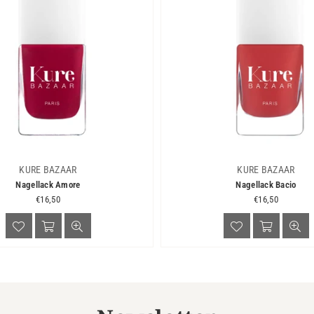
KURE BAZAAR
KURE BAZAAR
Nagellack Amore
Nagellack Bacio
Normaler
Normaler
€16,50
€16,50
Preis
Preis