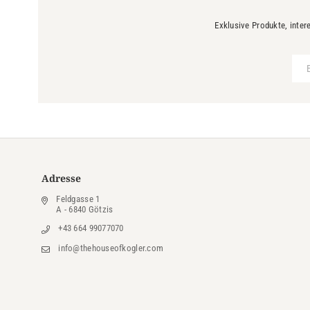
Exklusive Produkte, inter
Adresse
Feldgasse 1
A - 6840 Götzis
+43 664 99077070
info@thehouseofkogler.com