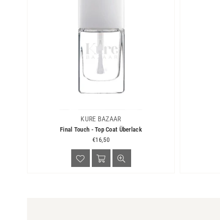
KURE BAZAAR
Final Touch - Top Coat Überlack
Normaler
€16,50
Preis