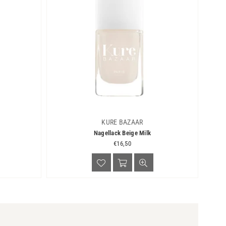
KURE BAZAAR
Nagellack Beige Milk
Normaler
€16,50
Preis