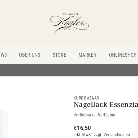
THE
HOUSE
EWS
ÜBER UNS
STORE
MARKEN
ONLINESHOP
OF
KOGLER
KURE BAZAAR
Nagellack Essenzia
Verfügbarkeit
Verfügbar
€16,50
Normaler
inkl. MwST zzgl.
Versandkosten
Preis