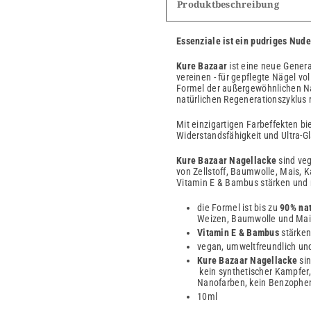
Produktbeschreibung
Essenziale ist ein pudriges Nud
Kure Bazaar
ist eine neue Genera
vereinen - für gepflegte Nägel vol
Formel der außergewöhnlichen Nag
natürlichen Regenerationszyklus r
Mit einzigartigen Farbeffekten bi
Widerstandsfähigkeit und Ultra-Gl
Kure Bazaar
Nagellacke
sind veg
von Zellstoff, Baumwolle, Mais, K
Vitamin E & Bambus stärken und 
die Formel ist bis zu
90% nat
Weizen, Baumwolle und Mai
Vitamin E & Bambus
stärken
vegan, umweltfreundlich und
Kure Bazaar Nagellacke
si
kein synthetischer Kampfer, 
Nanofarben, kein Benzophen
10ml