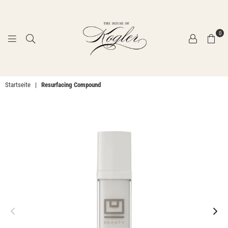
0
THE
Startseite
|
Resurfacing Compound
HOUSE
OF
KOGLER