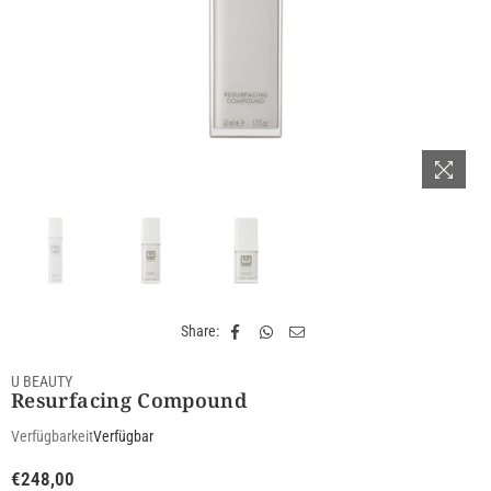
Share:
U BEAUTY
Resurfacing Compound
Verfügbarkeit
Verfügbar
€248,00
Normaler