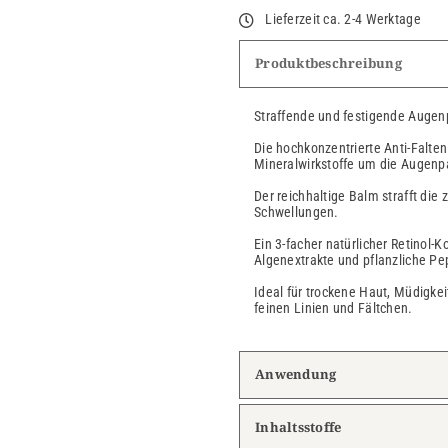
Lieferzeit ca. 2-4 Werktage
Produktbeschreibung
Straffende und festigende Augenp
Die hochkonzentrierte Anti-Falten
Mineralwirkstoffe um die Augenpa
Der reichhaltige Balm strafft die 
Schwellungen.
Ein 3-facher natürlicher Retinol-
Algenextrakte und pflanzliche Pep
Ideal für trockene Haut, Müdigkei
feinen Linien und Fältchen.
Anwendung
Inhaltsstoffe