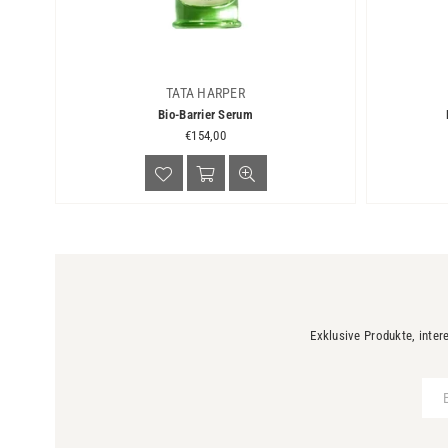
TATA HARPER
Bio-Barrier Serum
Normaler
€154,00
Preis
Exklusive Produkte, inter